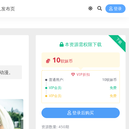
久发布页
登录
下载
本资源需权限下载
10
软妹币
戏动漫。
VIP折扣
普通用户:
10软妹币
VIP会员:
免费
VIP会员:
免费
登录后购买
资源数量:
450期