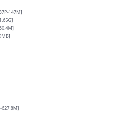
7P-147M]
.65G]
0.4M]
9MB]
]
-627.8M]