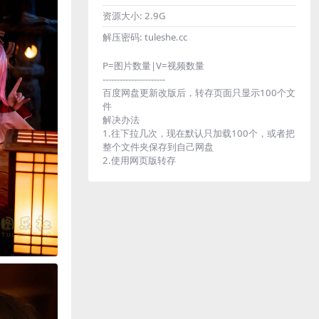
资源大小:
2.9G
解压密码:
tuleshe.cc
P=图片数量|V=视频数量
----------------------
百度网盘更新改版后，转存页面只显示100个文
件
解决办法
1.往下拉几次，现在默认只加载100个，或者把
整个文件夹保存到自己网盘
2.使用网页版转存