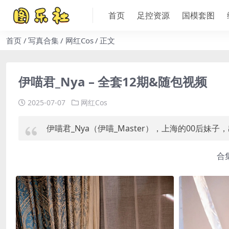
首页
足控资源
国模套图
首页
写真合集
网红Cos
正文
伊喵君_Nya – 全套12期&随包视频
2025-07-07
网红Cos
伊喵君_Nya（伊喵_Master），上海的00后妹
合