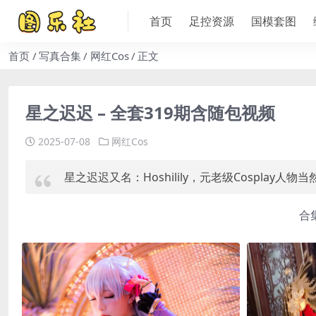
首页
足控资源
国模套图
首页
写真合集
网红Cos
正文
星之迟迟 – 全套319期含随包视频
2025-07-08
网红Cos
星之迟迟又名：Hoshilily，元老级Cospla
合