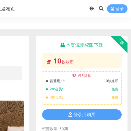
久发布页
登录
下载
本资源需权限下载
10
软妹币
VIP折扣
普通用户:
10软妹币
VIP会员:
免费
VIP会员:
免费
登录后购买
资源数量:
50期