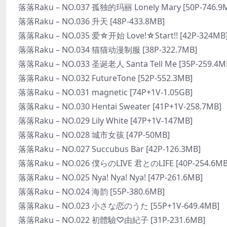
落落Raku – NO.037 孤独的玛丽 Lonely Mary [50P-746.9
落落Raku – NO.036 升天 [48P-433.8MB]
落落Raku – NO.035 爱☆开始 Love!☆Start!! [42P-324MB
落落Raku – NO.034 猫猫动漫制服 [38P-322.7MB]
落落Raku – NO.033 圣诞老人 Santa Tell Me [35P-259.4M
落落Raku – NO.032 FutureTone [52P-552.3MB]
落落Raku – NO.031 magnetic [74P+1V-1.05GB]
落落Raku – NO.030 Hentai Sweater [41P+1V-258.7MB]
落落Raku – NO.029 Lily White [47P+1V-147MB]
落落Raku – NO.028 城市女孩 [47P-50MB]
落落Raku – NO.027 Succubus Bar [42P-126.3MB]
落落Raku – NO.026 僕らのLIVE 君とのLIFE [40P-254.6MB
落落Raku – NO.025 Nya! Nya! Nya! [47P-261.6MB]
落落Raku – NO.024 海韵 [55P-380.6MB]
落落Raku – NO.023 小さな恋のうた [55P+1V-649.4MB]
落落Raku – NO.022 初體驗♡由紀子 [31P-231.6MB]