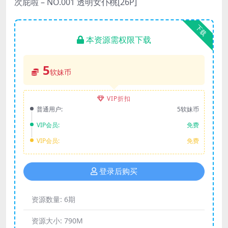
次屁啦 – NO.001 透明女仆桃[26P]
下载
本资源需权限下载
5
软妹币
VIP折扣
普通用户:
5软妹币
VIP会员:
免费
VIP会员:
免费
登录后购买
资源数量:
6期
资源大小:
790M