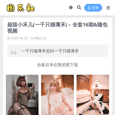
登录
超级小禾儿(一千只猫薄禾) – 全套16期&随包
视频
2025-06-29
网红Cos
一千只猫薄禾也叫一千只猫薄禾
合集目录在预览图下面