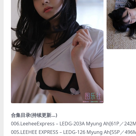
合集目录(持续更新…)
006.LeeheeExpress – LEDG-203A Myung Ah[61P／242
005.LEEHEE EXPRESS – LEDG-126 Myung Ah[55P／496