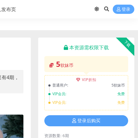
久发布页
登录
下载
本资源需权限下载
5
软妹币
只有4期，
VIP折扣
普通用户:
5软妹币
VIP会员:
免费
VIP会员:
免费
登录后购买
资源数量:
6期