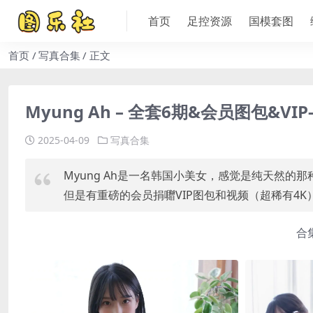
首页
足控资源
国模套图
首页
写真合集
正文
Myung Ah – 全套6期&会员图包&VIP
2025-04-09
写真合集
Myung Ah是一名韩国小美女，感觉是纯天然的那种
但是有重磅的会员捐囎VIP图包和视频（超稀有4K
合