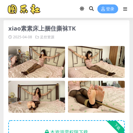
登录
xiao素素床上捆住撕袜TK
2025-04-08
足控资源
下载
本资源需权限下载