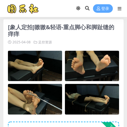
登录
[象人定拍]嗷嗷&轻语-重点脚心和脚趾缝的
痒痒
2025-04-08
足控资源