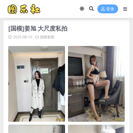
登录
[国模]姜旭 大尺度私拍
2025-08-10
国模套图