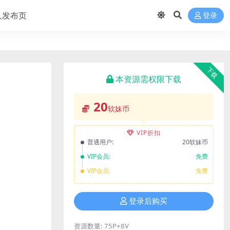
久发布页
登录
下载
本资源需权限下载
20
软妹币
VIP折扣
普通用户:
20软妹币
VIP会员:
免费
VIP会员:
免费
登录后购买
资源数量:
75P+8V