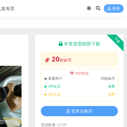
久发布页
登录
下载
本资源需权限下载
20
软妹币
VIP折扣
普通用户:
20软妹币
VIP会员:
免费
VIP会员:
免费
登录后购买
资源数量:
271P