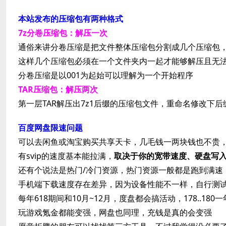
本站发布的压缩包有两种格式
7z分卷压缩包：解压一次
通俗来讲分卷压缩是把文件整体压缩包分割成几个压缩包
这样几个压缩包必须在一个文件夹内一起才能够解压且无
分卷压缩是以001为起始可以理解为一个开始程序
TAR压缩包：解压两次
第一层TAR解压出7z1后缀的压缩包文件，重命名修改下后
百度网盘限速问题
可以去闲鱼或淘宝购买共享天卡，几毛钱一两块钱也不贵
有svip的速度基本能拉满，
取决于你的宽带速度、硬盘写
还有个说法是热门/冷门资源，热门资源一般都是跑到满速，冷
手机端下载速度存在差异，因为设备性能不一样，自行测
每年618期间和10月~12月，度盘都会搞活动，178..180一
玩游戏氪金都能变强，网盘也同理，充钱是真的会变强